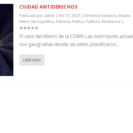
CIUDAD ANTIDERECHOS
Publicado por
admin
|
Ene 27, 2023
|
Derechos humanos
,
Estado
,
Metro
,
Necropolítica
,
Pobreza
,
Política
,
Políticos
,
Resistencia
|
El caso del Metro de la CDMX Las metrópolis actua
son geografías donde las elites planificaron...
LEER MÁS