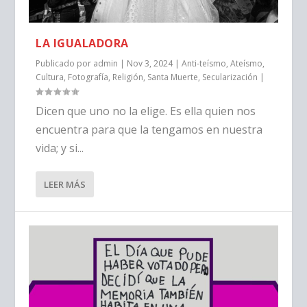
LA IGUALADORA
Publicado por
admin
|
Nov 3, 2024
|
Anti-teísmo
,
Ateísmo
,
Cultura
,
Fotografía
,
Religión
,
Santa Muerte
,
Secularización
|
Dicen que uno no la elige. Es ella quien nos
encuentra para que la tengamos en nuestra
vida; y si...
LEER MÁS