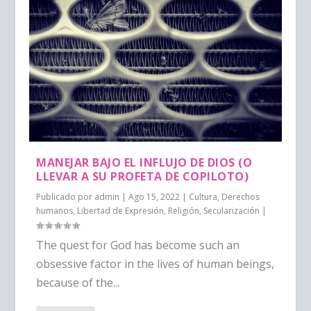
MANEJAR BAJO EL INFLUJO DE DIOS (O
LLEVAR A SU PROFETA DE COPILOTO)
Publicado por
admin
|
Ago 15, 2022
|
Cultura
,
Derechos
humanos
,
Libertad de Expresión
,
Religión
,
Secularización
|
The quest for God has become such an
obsessive factor in the lives of human beings,
because of the...