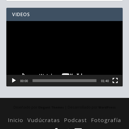
VIDEOS
Reproductor
de
vídeo
00:00
01:40
Diseñado por
| Desarrollado por
Elegant Themes
WordPress
Inicio
Vudúcratas
Podcast
Fotografía