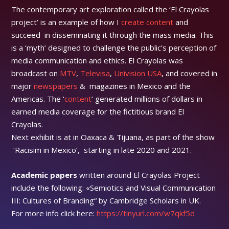
The contemporary art exploration called the ‘El Crayolas
project’ is an example of how I
create content
and
succeed in disseminating it through the mass media. This
is a ‘myth’ designed to challenge the public’s perception of
media communication and ethics. El Crayolas was
broadcast on
MTV
,
Televisa
,
Univision USA
, and covered in
major
newspapers
& magazines in Mexico and the
Americas. The ‘
content
‘ generated millions of dollars in
earned media coverage for the fictitious brand El
Crayolas.
Next exhibit is at in Oaxaca & Tijuana, as part of the show
‘Racisim in Mexico’, starting in late 2020 and 2021.
Academic papers
written around El Crayolas Project
include the following: «Semiotics and Visual Communication
III: Cultures of Branding“ by Cambridge Scholars in UK.
For more info click here:
https://tinyurl.com/w7qkf5d