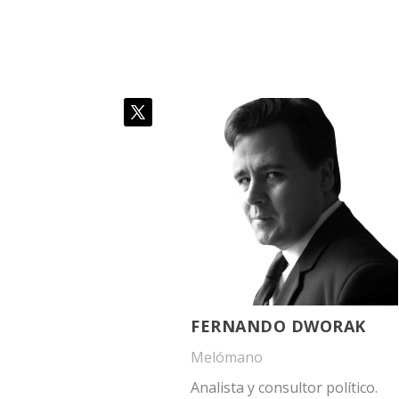
FERNANDO DWORAK
Melómano
Analista y consultor político.